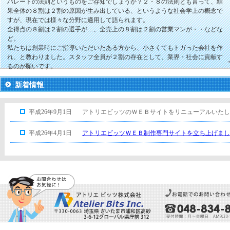
パレートの法則というものをご存知でしょうか？２・８の法則とも言って、結
果全体の８割は２割の原因が生み出している、というような社会学上の概念で
すが、現在では様々な分野に適用して語られます。
全得点の８割は２割の選手が…、全売上の８割は２割の営業マンが・・などな
ど。
私たちは創業時にご指導いただいたある方から、小さくてもトガった会社を作
れ、と教わりました。スタッフ全員が２割の存在として、業界・社会に貢献す
るのが願いです。
新着情報
平成26年9月1日
アトリエビッツのＷＥＢサイトをリニューアルいたし
平成26年4月1日
アトリエビッツＷＥＢ制作専門サイトを立ち上げまし