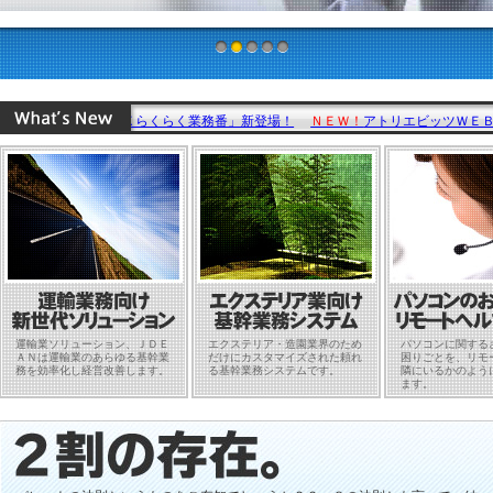
1
2
3
4
5
システム「ＥＸらくらく業務番」新登場！
ＮＥＷ！
アトリエビッツＷＥＢ制作サ
運輸業ソリューション、ＪＤＥ
エクステリア・造園業界のため
パソコンに関する
ＡＮは運輸業のあらゆる基幹業
だけにカスタマイズされた頼れ
困りごとを、リモ
務を効率化し経営改善します。
る基幹業務システムです。
隣にいるかのよう
ます。